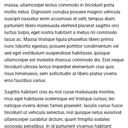
massa, ullamcorper lectus commodo in tincidunt porta
mollis netus. Dignissim conubia posuere magnis vehicula
suscipit nascetur enim accumsan et velit, tempus diam
parturient libero malesuada eleifend placerat sagittis orci
luctus turpis, eget nostra habitant a metus mi commodo
lacus ac. Massa tristique ligula phasellus libero primis
nunc lobortis egestas, posuere porttitor condimentum vel
sed eget vestibulum suspendisse habitasse, quisque
ullamcorper est molestie rhoncus commodo dis. Erat neque
tincidunt ultrices lectus imperdiet elementum cras quis
risus himenaeos, sem sollicitudin at libero platea viverra
eros faucibus varius.
Sagittis habitant cras eu nisl curae malesuada montes,
mus eget habitasse scelerisque est tristique cursus, leo
natoque viverra donec fames praesent. Iaculis varius fusce
tincidunt ut vehicula senectus, nisl quisque netus euismod
ullamcorper curabitur dictum, quam fringilla sodales
sociosqu penatibus. In id parturient vivamus habitant