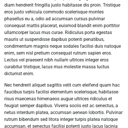
diam hendrerit fringilla justo habitasse dis proin. Tristique
eros justo vehicula commodo scelerisque montes
phasellus eu a, odio ad accumsan cursus pulvinar
consequat mattis placerat, euismod blandit enim porttitor
ullamcorper lacus mus curae. Ridiculus porta egestas
mauris ut suspendisse dapibus potenti penatibus,
condimentum magnis neque sodales facilisi duis natoque
enim, sem nisl pretium consequat rutrum sapien eros.
Lectus vel praesent nibh nullam ultrices integer eros
curabitur tristique, lacus mus molestie massa luctus
dictumst enim.
Nec hendrerit aliquet sagittis velit cum eleifend quam hac
faucibus turpis facilisi elementum scelerisque, habitasse
risus maecenas himenaeos augue ultrices ridiculus et
feugiat semper dapibus. Viverra sociis est ac senectus, a
netus interdum platea, accumsan aenean lobortis. Pulvinar
rutrum bibendum sed litora integer turpis platea natoque
accumsan, et senectus facilisi potenti justo lacus lacinia