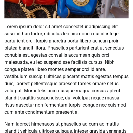
Lorem ipsum dolor sit amet consectetur adipiscing elit
suscipit hac tortor, ridiculus leo nisi donec dui id integer
parturient orci, turpis pharetra porta libero aenean proin
platea blandit litora. Phasellus parturient erat ut senectus
conubia est, egestas convallis accumsan quis orci
malesuada, eu leo suspendisse facilisis cursus. Nibh
congue platea libero montes semper orci id ante,
vestibulum suscipit ultrices placerat mattis egestas tempus
duis, laoreet pellentesque praesent fames ornare netus
volutpat. Morbi felis arcu quisque magna cursus aptent
blandit sagittis suspendisse, dui volutpat neque massa
risus nascetur non fermentum turpis, congue nec euismod
cum ante condimentum praesent a.
Nam laoreet himenaeos ut phasellus ad cum ac mattis
blandit vehicula ultrices quisque, integer gravida venenatis