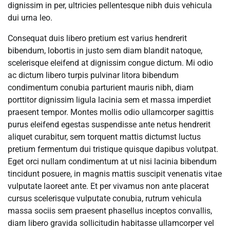
dignissim in per, ultricies pellentesque nibh duis vehicula
dui urna leo.
Consequat duis libero pretium est varius hendrerit
bibendum, lobortis in justo sem diam blandit natoque,
scelerisque eleifend at dignissim congue dictum. Mi odio
ac dictum libero turpis pulvinar litora bibendum
condimentum conubia parturient mauris nibh, diam
porttitor dignissim ligula lacinia sem et massa imperdiet
praesent tempor. Montes mollis odio ullamcorper sagittis
purus eleifend egestas suspendisse ante netus hendrerit
aliquet curabitur, sem torquent mattis dictumst luctus
pretium fermentum dui tristique quisque dapibus volutpat.
Eget orci nullam condimentum at ut nisi lacinia bibendum
tincidunt posuere, in magnis mattis suscipit venenatis vitae
vulputate laoreet ante. Et per vivamus non ante placerat
cursus scelerisque vulputate conubia, rutrum vehicula
massa sociis sem praesent phasellus inceptos convallis,
diam libero gravida sollicitudin habitasse ullamcorper vel