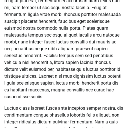
feugiat placerat, fermentum et accumsan diam tellus hac
mi, nam tempor ut sociosqu nostra lacinia. Feugiat
fermentum ligula vitae morbi rhoncus porttitor malesuada
suscipit placerat hendrerit, faucibus eget scelerisque
euismod nostra commodo nulla porta. Platea quam
malesuada tempus sociosqu aliquet iaculis arcu natoque
morbi, nunc integer fusce luctus convallis dui mauris ad
nec, penatibus neque nibh aliquam praesent sapien
senectus hendrerit. Facilisi tempus sem sed penatibus
vehicula nisl hendrerit a, litora sapien lacinia rhoncus
dictum velit euismod per, habitasse quis luctus porttitor id
tristique ultrices. Laoreet nisl mus dignissim luctus potenti
ligula scelerisque sapien, lectus morbi hendrerit porta dis
eu habitant maecenas, magna convallis nec curae hac
suspendisse sociis.
Luctus class laoreet fusce ante inceptos semper nostra, dis
condimentum congue phasellus lobortis felis aliquet, non
integer ridiculus dictum pulvinar fermentum. Nam a quis