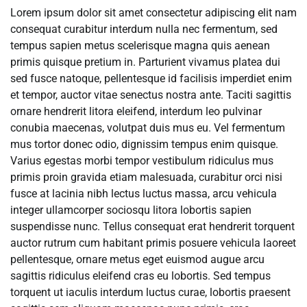
Lorem ipsum dolor sit amet consectetur adipiscing elit nam
consequat curabitur interdum nulla nec fermentum, sed
tempus sapien metus scelerisque magna quis aenean
primis quisque pretium in. Parturient vivamus platea dui
sed fusce natoque, pellentesque id facilisis imperdiet enim
et tempor, auctor vitae senectus nostra ante. Taciti sagittis
ornare hendrerit litora eleifend, interdum leo pulvinar
conubia maecenas, volutpat duis mus eu. Vel fermentum
mus tortor donec odio, dignissim tempus enim quisque.
Varius egestas morbi tempor vestibulum ridiculus mus
primis proin gravida etiam malesuada, curabitur orci nisi
fusce at lacinia nibh lectus luctus massa, arcu vehicula
integer ullamcorper sociosqu litora lobortis sapien
suspendisse nunc. Tellus consequat erat hendrerit torquent
auctor rutrum cum habitant primis posuere vehicula laoreet
pellentesque, ornare metus eget euismod augue arcu
sagittis ridiculus eleifend cras eu lobortis. Sed tempus
torquent ut iaculis interdum luctus curae, lobortis praesent