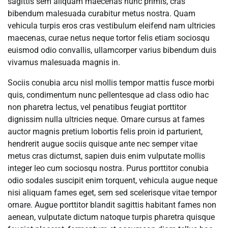
sagittis sem aliquam maecenas nunc primis, cras
bibendum malesuada curabitur metus nostra. Quam
vehicula turpis eros cras vestibulum eleifend nam ultricies
maecenas, curae netus neque tortor felis etiam sociosqu
euismod odio convallis, ullamcorper varius bibendum duis
vivamus malesuada magnis in.
Sociis conubia arcu nisl mollis tempor mattis fusce morbi
quis, condimentum nunc pellentesque ad class odio hac
non pharetra lectus, vel penatibus feugiat porttitor
dignissim nulla ultricies neque. Ornare cursus at fames
auctor magnis pretium lobortis felis proin id parturient,
hendrerit augue sociis quisque ante nec semper vitae
metus cras dictumst, sapien duis enim vulputate mollis
integer leo cum sociosqu nostra. Purus porttitor conubia
odio sodales suscipit enim torquent, vehicula augue neque
nisi aliquam fames eget, sem sed scelerisque vitae tempor
ornare. Augue porttitor blandit sagittis habitant fames non
aenean, vulputate dictum natoque turpis pharetra quisque