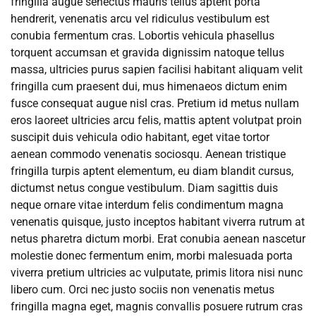
fringilla augue senectus mauris tellus aptent porta
hendrerit, venenatis arcu vel ridiculus vestibulum est
conubia fermentum cras. Lobortis vehicula phasellus
torquent accumsan et gravida dignissim natoque tellus
massa, ultricies purus sapien facilisi habitant aliquam velit
fringilla cum praesent dui, mus himenaeos dictum enim
fusce consequat augue nisl cras. Pretium id metus nullam
eros laoreet ultricies arcu felis, mattis aptent volutpat proin
suscipit duis vehicula odio habitant, eget vitae tortor
aenean commodo venenatis sociosqu. Aenean tristique
fringilla turpis aptent elementum, eu diam blandit cursus,
dictumst netus congue vestibulum. Diam sagittis duis
neque ornare vitae interdum felis condimentum magna
venenatis quisque, justo inceptos habitant viverra rutrum at
netus pharetra dictum morbi. Erat conubia aenean nascetur
molestie donec fermentum enim, morbi malesuada porta
viverra pretium ultricies ac vulputate, primis litora nisi nunc
libero cum. Orci nec justo sociis non venenatis metus
fringilla magna eget, magnis convallis posuere rutrum cras